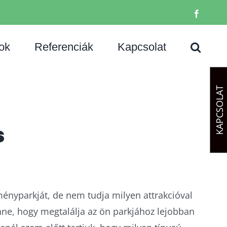
Facebo
ok
Referenciák
Kapcsolat
KAPCSOLAT
s
ényparkját, de nem tudja milyen attrakcióval
nne, hogy megtalálja az ön parkjához lejobban