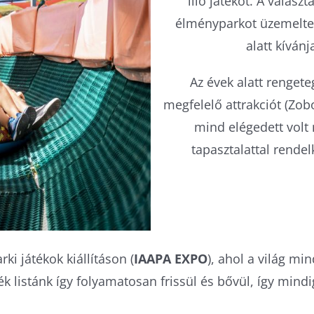
illő játékot. A válasz
élményparkot üzemeltet
alatt kíván
Az évek alatt renget
megfelelő attrakciót (Zob
mind elégedett volt
tapasztalattal rende
i játékok kiállításon (
IAAPA EXPO
), ahol a világ m
 listánk így folyamatosan frissül és bővül, így mindig