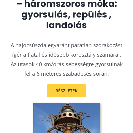
– háromszoros móka:
gyorsulás, repülés ,
landolás
A hajócsúszda egyaránt páratlan szórakozást
ígér a fiatal és idősebb korosztály számára .
Az utasok 40 km/órás sebességre gyorsulnak
fel a 6 méteres szabadesés során.
RÉSZLETEK