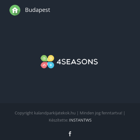
Budapest
Copyright kalandparkijatekok.hu | Minden jog fenntartva! |
Készítette:
INSTANTWS
Facebook