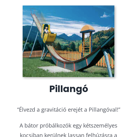
Pillangó
“Élvezd a gravitáció erejét a Pillangóval!”
A bátor próbálkozók egy kétszemélyes
kocsiban kerülnek lassan felhúzásra a