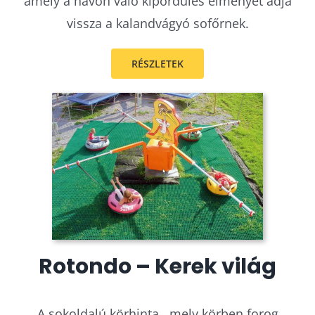
amely a havon való kipördülés élményét adja
vissza a kalandvágyó sofőrnek.
RÉSZLETEK
Rotondo – Kerek világ
A sokoldalú körhinta , mely körben forog