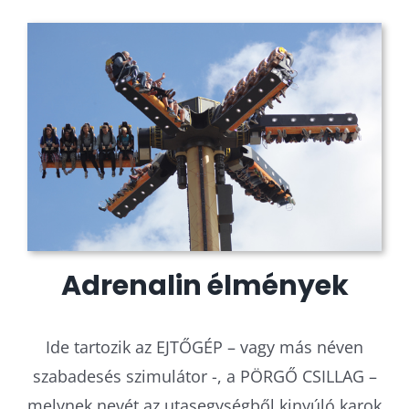
Adrenalin élmények
Ide tartozik az EJTŐGÉP – vagy más néven
szabadesés szimulátor -, a PÖRGŐ CSILLAG –
melynek nevét az utasegységből kinyúló karok