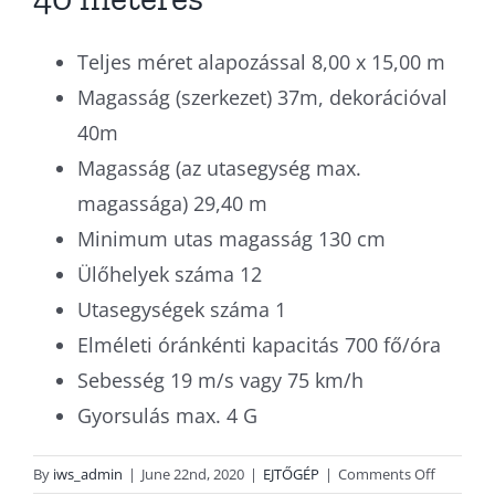
Teljes méret alapozással 8,00 x 15,00 m
Magasság (szerkezet) 37m, dekorációval
40m
Magasság (az utasegység max.
magassága) 29,40 m
Minimum utas magasság 130 cm
Ülőhelyek száma 12
Utasegységek száma 1
Elméleti óránkénti kapacitás 700 fő/óra
Sebesség 19 m/s vagy 75 km/h
Gyorsulás max. 4 G
on
By
iws_admin
|
June 22nd, 2020
|
EJTŐGÉP
|
Comments Off