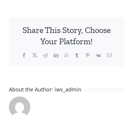
40
méteres
Share This Story, Choose
Your Platform!
Facebook
X
Reddit
LinkedIn
WhatsApp
Tumblr
Pinterest
Vk
Email
About the Author:
iws_admin