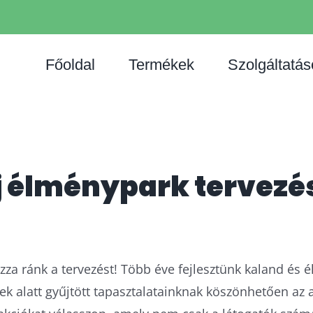
Főoldal
Termékek
Szolgáltatás
j élménypark tervezé
za ránk a tervezést! Több éve fejlesztünk kaland és 
vek alatt gyűjtött tapasztalatainknak köszönhetően az