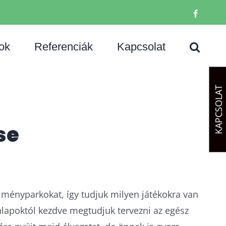
Facebo
ok
Referenciák
Kapcsolat
KAPCSOLAT
se
élményparkokat, így tudjuk milyen játékokra van
 alapoktól kezdve megtudjuk tervezni az egész