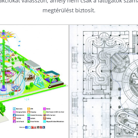
rakciókat válasszon, amely nem csak a látogatók számá
megtérülést biztosít.