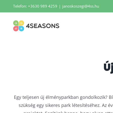
Skip
Telefon: +3630 989 4259
|
janoskoszegi@4ss.hu
to
content
Ú
Egy teljesen új élményparkban gondolkozik? Bíz
szükség egy sikeres park létesítéséhez. Az é